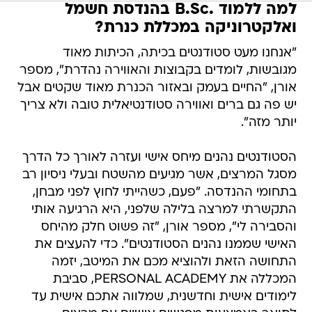
למה ללמוד .B.Sc בהנדסת חשמל
ואלקטרוניקה במכללת כנרת?
"אנחנו מעט סטודנטים בכיתה, הכיתות מאוד
מגובשות, לומדים בקבוצות והאווירה נהדרת", מספר
אורן, "החיים בעמק ובאזור הכנרת מאוד שקטים אבל
יש פה גם ברים ואווירה סטודנטיאלית טובה ולא צריך
יותר מזה".
הסטודנטים נהנים מיחס אישי ועזרה לאורך כל הדרך
מסגל המרצים, אשר מגיעים מהשטח ובעלי ניסיון רב
בתחומי ההנדסה. "פעם, כשהייתי לחוץ לפני מבחן,
התקשרתי למרצה בלילה שלפני, היא הרגיעה אותי
והסבירה לי", מספר אורן, "זה פשוט חלק מהיחס
האישי שממנו נהנים הסטודנטים". כדי להעצים את
התחושה הזאת ולהוציא מכם את המיטב, יזמה
המכללה את PERSONAL ACADEMY, סביבת
לימודים אישית וחדשנית, שמלווה אתכם אישית עד